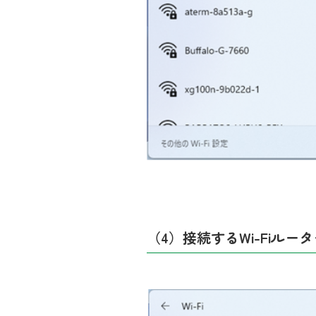
（4）接続する
Wi-Fi
ルータ