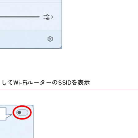
にして
Wi-Fi
ルーターの
SSIDを
表示