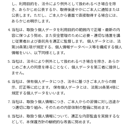
し、利用目的を、法令により例外として扱われるべき場合を除
き、あらかじめ公表するか、取得後速やかにご本人に通知または
公表します。ただし、ご本人から書面で直接取得する場合には、
あらかじめ明示します。
当社は、取扱う個人データを利用目的の範囲内で正確・最新の内
容に保つよう努め、また安全管理のために必要・適切な措置を講
じ従業者および委託先を適正に監督します。 個人データとは、法
第16条第1項が規定する、個人情報データベース等を構成する個人
情報をいい、以下同様とします。
当社は、法令により例外として扱われるべき場合を除き、あらか
じめご本人の同意を得ることなく、個人データを第三者に提供し
ません。
当社は、保有個人データにつき、法令に基づきご本人からの開
示、訂正等に応じます。 保有個人データとは、法第16条第4項に
規定する個人データをいいます。
当社は、取扱う個人情報につき、ご本人からの苦情に対し迅速か
つ適切に取り組み、そのための内部体制の整備に努めます。
当社は、取扱う個人情報について、適正な内部監査を実施するな
どして、本保護方針の継続的な改善に努めます。