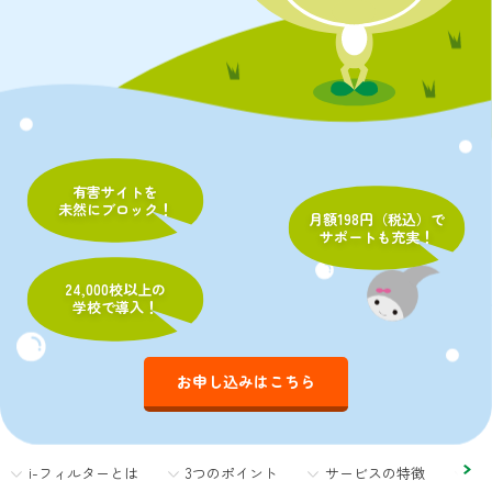
有害サイトを
未然にブロック！
月額198円（税込）で
サポートも充実！
24,000校以上の
学校で導入！
お申し込みはこちら
i-フィルターとは
3つのポイント
サービスの特徴
ご