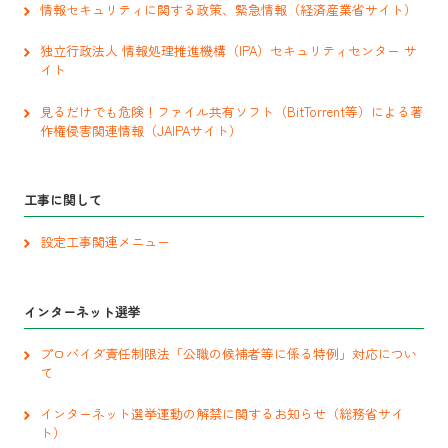
情報セキュリティに関する政策、緊急情報（経済産業省サイト）
独立行政法人 情報処理推進機構（IPA）セキュリティセンター サ
イト
見るだけでも危険！ファイル共有ソフト（BitTorrent等）による著
作権侵害関連情報（JAIPAサイト）
工事に関して
設定工事関連メニュー
インターネット選挙
プロバイダ責任制限法「公職の候補者等に係る特例」対応につい
て
インターネット選挙運動の解禁に関するお知らせ（総務省サイ
ト）