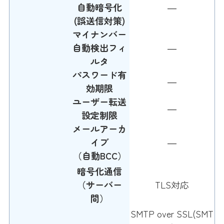
自動暗号化
―
(誤送信対策)
マイナンバー
自動検出フィ
―
ルタ
パスワード有
―
効期限
ユーザー転送
―
設定制限
メールアーカ
イブ
―
（自動BCC）
暗号化通信
（サーバー
TLS対応
間）
SMTP over SSL(SMT