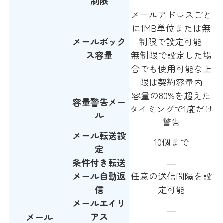
制限
メールアドレスごと
に1MB単位または無
メールボック
制限で設定可能
ス容量
無制限で設定した場
合でも使用可能な上
限は契約容量内
容量の80%を超えた
容量警告メー
タイミングで1度だけ
ル
警告
メール転送設
10個まで
定
条件付き転送
―
メール自動返
任意の送信間隔を設
信
定可能
メールエイリ
―
アス
メール