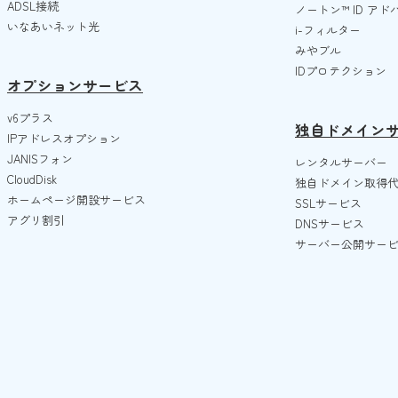
ADSL接続
ノートン™️ ID ア
いなあいネット光
i-フィルター
みやブル
IDプロテクション
オプションサービス
v6プラス
独自ドメイン
IPアドレスオプション
JANISフォン
レンタルサーバー
CloudDisk
独自ドメイン取得
ホームページ開設サービス
SSLサービス
アグリ割引
DNSサービス
サーバー公開サー