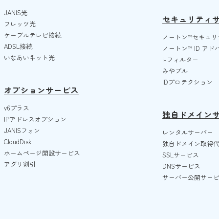
JANIS光
セキュリティ
フレッツ光
ケーブルテレビ接続
ノートン™️セキュリ
ADSL接続
ノートン™️ ID ア
いなあいネット光
i-フィルター
みやブル
IDプロテクション
オプションサービス
v6プラス
独自ドメイン
IPアドレスオプション
JANISフォン
レンタルサーバー
CloudDisk
独自ドメイン取得
ホームページ開設サービス
SSLサービス
アグリ割引
DNSサービス
サーバー公開サー