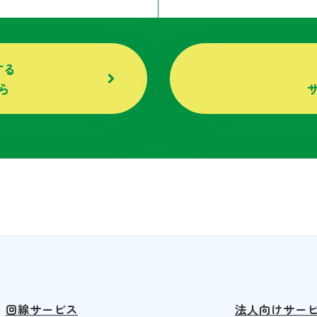
する
ら
回線サービス
法人向けサー