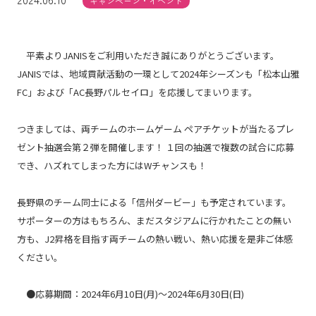
キャンペーン・イベント
平素より
JANIS
をご利用いただき誠にありがとうございます。
JANISでは、地域貢献活動の一環として2024年シーズンも「松本山雅
FC」および「AC長野パルセイロ」を
応援してまいり
ます。
つきましては、両チームのホームゲーム ペアチケットが当たるプレ
ゼント抽選会第２弾を開催します！ １回の抽選で複数の試合に応募
でき、ハズれてしまった方にはWチャンスも！
長野県のチーム同士による「信州ダービー」も予定されています。
サポーターの方はもちろん、
まだスタジアムに行かれたことの無い
方も、J2昇格を目指す両チームの熱い戦い、熱い応援を是非ご体感
ください。
●応募期間：2024年6月10日(月)～2024年6月30日(日)